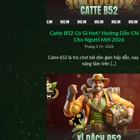
catte b52
Catte B52 Có Gì Hot? Hướng Dẫn Chi 
Cho Người Mới 2026
Tháng 3 19, 2026
Catte b52 là trò chơi bài dân gian hấp dẫn, na
nâng tầm trên [...]