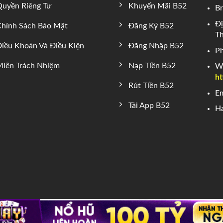
uyền Riêng Tư
Khuyến Mãi B52
B
Đị
hính Sách Bảo Mật
Đăng Ký B52
Th
iều Khoản Và Điều Kiện
Đăng Nhập B52
Ph
iễn Trách Nhiệm
Nạp Tiền B52
We
ht
Rút Tiền B52
Em
Tải App B52
Ha
Copyright 2026 ©
moraiscitytiruchirappalli.in