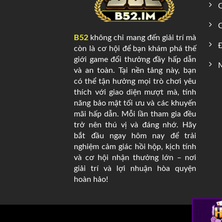
Q
C
B52
không chỉ mang đến giải trí mà
Đ
còn là cơ hội để bạn khám phá thế
giới game đổi thưởng đầy hấp dẫn
M
và an toàn. Tại nền tảng này, bạn
có thể tận hưởng mọi trò chơi yêu
thích với giao diện mượt mà, tính
năng bảo mật tối ưu và các khuyến
mãi hấp dẫn. Mỗi lần tham gia đều
trở nên thú vị và đáng nhớ. Hãy
bắt đầu ngay hôm nay để trải
nghiệm cảm giác hồi hộp, kịch tính
và cơ hội nhận thưởng lớn – nơi
giải trí và lợi nhuận hòa quyện
hoàn hảo!