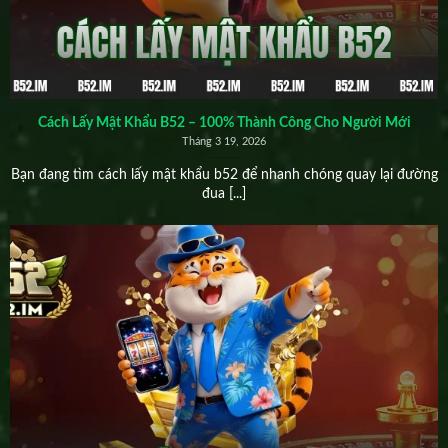
cách lấy mật khẩu b52
Cách Lấy Mật Khẩu B52 – 100% Thành Công Cho Người Mới
Tháng 3 19, 2026
Bạn đang tìm cách lấy mật khẩu b52 để nhanh chóng quay lại đường
đua [...]