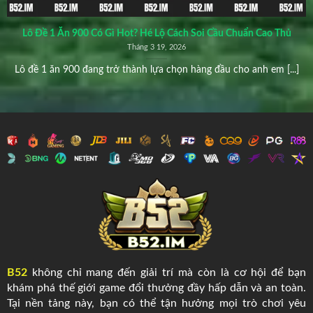
Lô Đề 1 Ăn 900 Có Gì Hot? Hé Lộ Cách Soi Cầu Chuẩn Cao Thủ
Tháng 3 19, 2026
Lô đề 1 ăn 900 đang trở thành lựa chọn hàng đầu cho anh em [...]
B52
không chỉ mang đến giải trí mà còn là cơ hội để bạn
khám phá thế giới game đổi thưởng đầy hấp dẫn và an toàn.
Tại nền tảng này, bạn có thể tận hưởng mọi trò chơi yêu