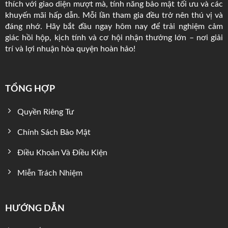
thích với giao diện mượt mà, tính năng bảo mật tối ưu và các
khuyến mãi hấp dẫn. Mỗi lần tham gia đều trở nên thú vị và
đáng nhớ. Hãy bắt đầu ngay hôm nay để trải nghiệm cảm
giác hồi hộp, kịch tính và cơ hội nhận thưởng lớn – nơi giải
trí và lợi nhuận hòa quyện hoàn hảo!
TỔNG HỢP
Quyền Riêng Tư
Chính Sách Bảo Mật
Điều Khoản Và Điều Kiện
Miễn Trách Nhiệm
HƯỚNG DẪN