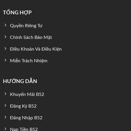
TỔNG HỢP
Quyền Riêng Tư
Chính Sách Bảo Mật
Điều Khoản Và Điều Kiện
Miễn Trách Nhiệm
HƯỚNG DẪN
Khuyến Mãi B52
Đăng Ký B52
Đăng Nhập B52
Nạp Tiền B52