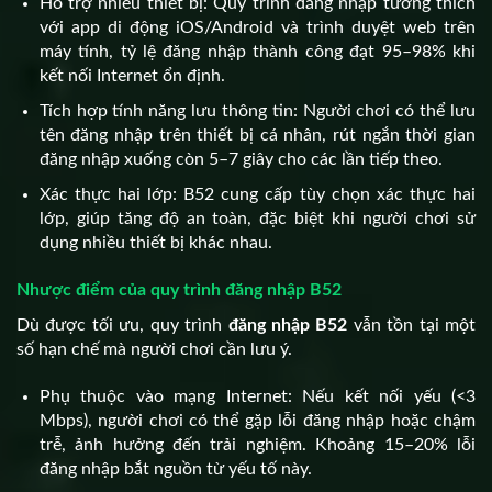
Hỗ trợ nhiều thiết bị: Quy trình đăng nhập tương thích
với app di động iOS/Android và trình duyệt web trên
máy tính, tỷ lệ đăng nhập thành công đạt 95–98% khi
kết nối Internet ổn định.
Tích hợp tính năng lưu thông tin: Người chơi có thể lưu
tên đăng nhập trên thiết bị cá nhân, rút ngắn thời gian
đăng nhập xuống còn 5–7 giây cho các lần tiếp theo.
Xác thực hai lớp: B52 cung cấp tùy chọn xác thực hai
lớp, giúp tăng độ an toàn, đặc biệt khi người chơi sử
dụng nhiều thiết bị khác nhau.
Nhược điểm của quy trình đăng nhập B52
Dù được tối ưu, quy trình
đăng nhập B52
vẫn tồn tại một
số hạn chế mà người chơi cần lưu ý.
Phụ thuộc vào mạng Internet: Nếu kết nối yếu (<3
Mbps), người chơi có thể gặp lỗi đăng nhập hoặc chậm
trễ, ảnh hưởng đến trải nghiệm. Khoảng 15–20% lỗi
đăng nhập bắt nguồn từ yếu tố này.