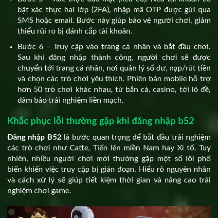
bật xác thực hai lớp (2FA), nhập mã OTP được gửi qua
SMS hoặc email. Bước này giúp bảo vệ người chơi, giảm
thiểu rủi ro bị đánh cắp tài khoản.
Bước 6 – Truy cập vào trang cá nhân và bắt đầu chơi.
Sau khi đăng nhập thành công, người chơi sẽ được
chuyển tới trang cá nhân, nơi quản lý số dư, nạp/rút tiền
và chọn các trò chơi yêu thích. Phiên bản mobile hỗ trợ
hơn 50 trò chơi khác nhau, từ bắn cá, casino, tới lô đề,
đảm bảo trải nghiệm liền mạch.
Khắc phục lỗi thường gặp khi đăng nhập b52
Đăng nhập B52
là bước quan trọng để bắt đầu trải nghiệm
các trò chơi như Catte, Tiến lên miền Nam hay Xì tố. Tuy
nhiên, nhiều người chơi mới thường gặp một số lỗi phổ
biến khiến việc truy cập bị gián đoạn. Hiểu rõ nguyên nhân
và cách xử lý sẽ giúp tiết kiệm thời gian và nâng cao trải
nghiệm chơi game.