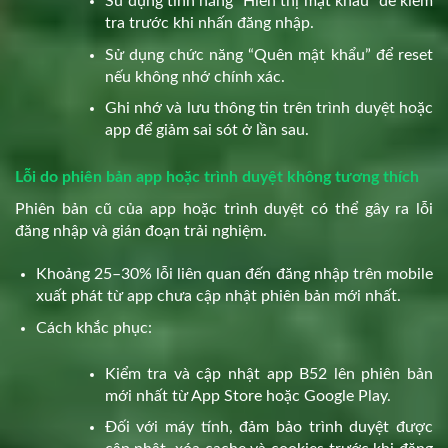
Sử dụng tính năng “Hiển thị mật khẩu” để kiểm
tra trước khi nhấn đăng nhập.
Sử dụng chức năng “Quên mật khẩu” để reset
nếu không nhớ chính xác.
Ghi nhớ và lưu thông tin trên trình duyệt hoặc
app để giảm sai sót ở lần sau.
Lỗi do phiên bản app hoặc trình duyệt không tương thích
Phiên bản cũ của app hoặc trình duyệt có thể gây ra lỗi
đăng nhập và gián đoạn trải nghiệm.
Khoảng 25–30% lỗi liên quan đến đăng nhập trên mobile
xuất phát từ app chưa cập nhật phiên bản mới nhất.
Cách khắc phục:
Kiểm tra và cập nhật app B52 lên phiên bản
mới nhất từ App Store hoặc Google Play.
Đối với máy tính, đảm bảo trình duyệt được