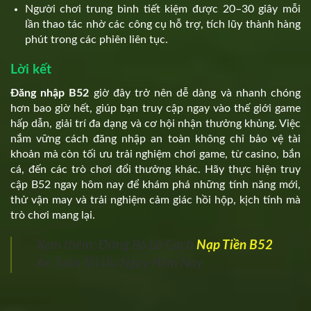
Người chơi trung bình tiết kiệm được 20–30 giây mỗi
lần thao tác nhờ các công cụ hỗ trợ, tích lũy thành hàng
phút trong các phiên liên tục.
Lời kết
Đăng nhập B52
giờ đây trở nên dễ dàng và nhanh chóng
hơn bao giờ hết, giúp bạn truy cập ngay vào thế giới game
hấp dẫn, giải trí đa dạng và cơ hội nhận thưởng khủng. Việc
nắm vững cách đăng nhập an toàn không chỉ bảo vệ tài
khoản mà còn tối ưu trải nghiệm chơi game, từ casino, bắn
cá, đến các trò chơi đổi thưởng khác. Hãy thực hiện truy
cập B52 ngay hôm nay để khám phá những tính năng mới,
thử vận may và trải nghiệm cảm giác hồi hộp, kịch tính mà
trò chơi mang lại.
Xem thêm: Đừng Bỏ Lỡ Cách
Nạp Tiền B52
An Toàn Tối Ưu Ngay Hôm Nay