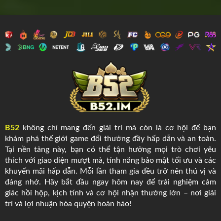
B52
không chỉ mang đến giải trí mà còn là cơ hội để bạn
khám phá thế giới game đổi thưởng đầy hấp dẫn và an toàn.
Tại nền tảng này, bạn có thể tận hưởng mọi trò chơi yêu
thích với giao diện mượt mà, tính năng bảo mật tối ưu và các
khuyến mãi hấp dẫn. Mỗi lần tham gia đều trở nên thú vị và
đáng nhớ. Hãy bắt đầu ngay hôm nay để trải nghiệm cảm
giác hồi hộp, kịch tính và cơ hội nhận thưởng lớn – nơi giải
trí và lợi nhuận hòa quyện hoàn hảo!