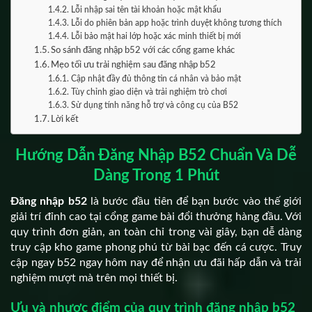
Lỗi nhập sai tên tài khoản hoặc mật khẩu
Lỗi do phiên bản app hoặc trình duyệt không tương thích
Lỗi bảo mật hai lớp hoặc xác minh thiết bị mới
So sánh đăng nhập b52 với các cổng game khác
Mẹo tối ưu trải nghiệm sau đăng nhập b52
Cập nhật đầy đủ thông tin cá nhân và bảo mật
Tùy chỉnh giao diện và trải nghiệm trò chơi
Sử dụng tính năng hỗ trợ và công cụ của B52
Lời kết
Hướng Dẫn Đăng Nhập B52 Chuẩn Và Dễ
Dàng Trong 1 Phút
Đăng nhập b52
là bước đầu tiên để bạn bước vào thế giới
giải trí đỉnh cao tại cổng game bài đổi thưởng hàng đầu. Với
quy trình đơn giản, an toàn chỉ trong vài giây, bạn dễ dàng
truy cập kho game phong phú từ bài bạc đến cá cược. Truy
cập ngay b52 ngay hôm nay để nhận ưu đãi hấp dẫn và trải
nghiệm mượt mà trên mọi thiết bị.
Ưu và nhược điểm của quy trình đăng nhập b52