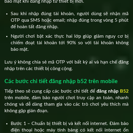
bảo mật khi đăng nhập từ thiết bị mới.
Sau khi nhập đúng tài khoản, người dùng sẽ nhận mã
OTP qua SMS hoặc email; nhập đúng trong vòng 5 phút
để hoàn tất đăng nhập.
Người chơi bật xác thực hai lớp giúp giảm nguy cơ bị
chiếm đoạt tài khoản tới 90% so với tài khoản không
bảo mật.
Lưu ý không chia sẻ mã OTP với bất kỳ ai và hạn chế đăng
nhập trên các thiết bị công cộng.
Các bước chi tiết đăng nhập b52 trên mobile
Tiếp theo sẽ cung cấp các bước chi tiết để
đăng nhập
B52
trên mobile, đảm bảo người chơi truy cập an toàn, nhanh
chóng và dễ dàng tham gia vào các trò chơi yêu thích mà
không gặp gián đoạn.
Bước 1 – Chuẩn bị thiết bị và kết nối internet. Đảm bảo
điện thoại hoặc máy tính bảng có kết nối internet ổn