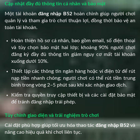
Cập nhật đầy đủ thông tin cá nhân và bảo mật
Một tài khoản
đăng nhập B52
hoàn chỉnh giúp người chơi
quản lý và tham gia trò chơi thuận lợi, đồng thời bảo vệ an
toàn tài khoản.
Hoàn thiện hồ sơ cá nhân, bao gồm email, số điện thoại
và tùy chọn bảo mật hai lớp; khoảng 90% người chơi
đăng ký đầy đủ thông tin giảm nguy cơ mất tài khoản
xuống dưới 10%.
Thiết lập các thông tin ngân hàng hoặc ví điện tử để rút
nạp tiền nhanh chóng; người chơi có thể rút tiền trung
bình trong vòng 2–5 phút sau khi xác nhận giao dịch.
Kiểm tra quyền truy cập thiết bị và các cài đặt bảo mật
để tránh đăng nhập trái phép.
Tùy chỉnh giao diện và trải nghiệm trò chơi
Cài đặt phù hợp giúp tối ưu hóa thao tác
đăng nhập B52
và
nâng cao hiệu quả khi chơi liên tục.