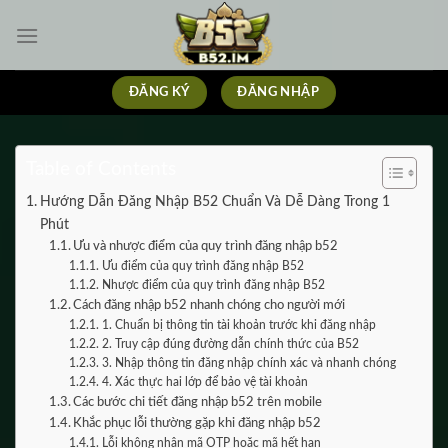
Bỏ
qua
nội
dung
ĐĂNG KÝ
ĐĂNG NHẬP
Table of Contents
Hướng Dẫn Đăng Nhập B52 Chuẩn Và Dễ Dàng Trong 1
Phút
Ưu và nhược điểm của quy trình đăng nhập b52
Ưu điểm của quy trình đăng nhập B52
Nhược điểm của quy trình đăng nhập B52
Cách đăng nhập b52 nhanh chóng cho người mới
1. Chuẩn bị thông tin tài khoản trước khi đăng nhập
2. Truy cập đúng đường dẫn chính thức của B52
3. Nhập thông tin đăng nhập chính xác và nhanh chóng
4. Xác thực hai lớp để bảo vệ tài khoản
Các bước chi tiết đăng nhập b52 trên mobile
Khắc phục lỗi thường gặp khi đăng nhập b52
Lỗi không nhận mã OTP hoặc mã hết hạn