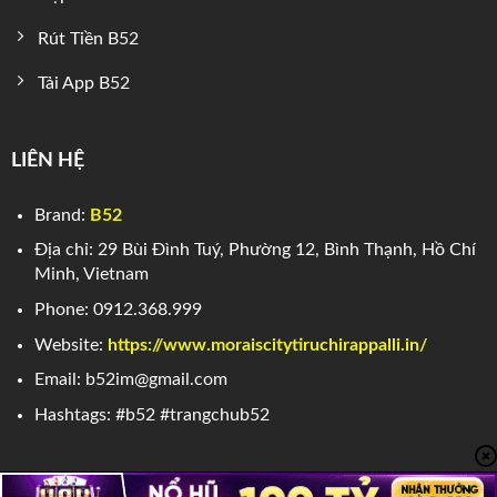
Rút Tiền B52
Tải App B52
LIÊN HỆ
Brand:
B52
Địa chỉ: 29 Bùi Đình Tuý, Phường 12, Bình Thạnh, Hồ Chí
Minh, Vietnam
Phone: 0912.368.999
Website:
https://www.moraiscitytiruchirappalli.in/
Email:
b52im@gmail.com
Hashtags: #b52 #trangchub52
Copyright 2026 ©
moraiscitytiruchirappalli.in