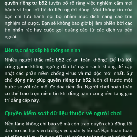
quyền riêng tư b52
tuyên bố rõ ràng việc nghiêm cấm mọi
hành vi trục lợi từ dữ liệu người dùng. Mọi thông tin của
bạn chỉ lưu hành nội bộ nhằm mục đích nâng cao trải
nghiệm cá cược. Bạn sẽ không bao giờ bị làm phiền bởi các
tin nhắn rác hay cuộc gọi quảng cáo từ các dịch vụ bên
ngoài.
Liên tục nâng cấp hệ thống an ninh
Nhiều người thắc mắc b52 có an toàn không? Để trả lời,
cổng game không ngừng đầu tư ngân sách khủng để cập
nhật các phần mềm chống virus và mã độc mới nhất. Sự
chủ động này giúp
quyền riêng tư b52
luôn đi trước một
bước so với các mối đe dọa tiềm ẩn. Người chơi hoàn toàn
có thể trao trọn niềm tin khi đồng hành cùng nền tảng giải
trí đẳng cấp này.
Quyền kiểm soát dữ liệu thuộc về người chơi
Nền tảng không chỉ bảo vệ mà còn trao quyền chủ động tối
đa cho các hội viên trong việc quản lý hồ sơ. Bạn hoàn toàn