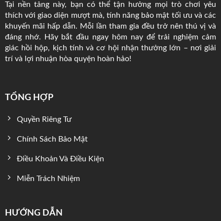
Tại nền tảng này, bạn có thể tận hưởng mọi trò chơi yêu
thích với giao diện mượt mà, tính năng bảo mật tối ưu và các
khuyến mãi hấp dẫn. Mỗi lần tham gia đều trở nên thú vị và
đáng nhớ. Hãy bắt đầu ngay hôm nay để trải nghiệm cảm
giác hồi hộp, kịch tính và cơ hội nhận thưởng lớn – nơi giải
trí và lợi nhuận hòa quyện hoàn hảo!
TỔNG HỢP
Quyền Riêng Tư
Chính Sách Bảo Mật
Điều Khoản Và Điều Kiện
Miễn Trách Nhiệm
HƯỚNG DẪN