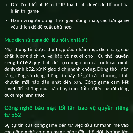
Dữ liệu thiết bị: Địa chỉ IP, loại trình duyệt để tối ưu hóa
hiển thị game.
Hành vi người dùng: Thời gian đăng nhập, các tựa game
yêu thích để đề xuất phù hợp.
Mục đích sử dụng dữ liệu hội viên là gì?
Mọi thông tin được thu thập đều nhằm mục đích nâng cao
chất lượng dịch vụ và bảo vệ người chơi. Cụ thể,
quyền
riêng tư b52
quy định dữ liệu dùng cho quá trình xác minh
danh tính b52, xử lý giao dịch nhanh chóng. Đồng thời, nền
tảng cũng sử dụng thông tin này để gửi các chương trình
khuyến mãi hấp dẫn nhất đến bạn. Cổng game cam kết
tuyệt đối không mua bán hay trao đổi dữ liệu người dùng
dưới mọi hình thức.
Công nghệ bảo mật tối tân bảo vệ quyền riêng
tư b52
Sự tự tin của cổng game đến từ việc đầu tư mạnh mẽ vào
các công nghệ an ninh mạng hàng đầu thế giới. Những lớp