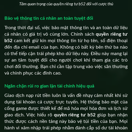
Tầm quan trọng của quyền riêng tư b52 đối với cược thủ
Bảo vệ thông tin cá nhân an toàn tuyệt đối
Trong thời đại số, việc bảo mật thông tin và an toàn dữ liệu
cá nhân có giá trị vô cùng lớn. Chính sách
quyền riêng tư
b52
cam kết giữ kín mọi thông tin từ họ tên, số điện thoại
đến địa chỉ email của bạn. Không có bất kỳ bên thứ ba nào
có thể tiếp cận trái phép kho dữ liệu này. Điều này mang lại
sự an tâm tuyệt đối cho người chơi khi tham gia các trò
chơi đổi thưởng. Bạn chỉ cần tập trung vào việc săn thưởng
và chinh phục các đỉnh cao.
Ngăn chặn rủi ro gian lận tài chính hiệu quả
Giao dịch nạp rút tiền luôn là vấn đề nhạy cảm nhất khi sử
dụng tài khoản cá cược trực tuyến. Hệ thống bảo mật của
cổng game được thiết kế để mã hóa mọi hóa đơn và lịch sử
giao dịch. Việc hiểu rõ
quyền riêng tư b52
giúp bạn nhận
thức được cách nền tảng này bảo vệ túi tiền của bạn. Mọi
hành vi xâm nhập trái phép nhằm đánh cắp số dư tài khoản