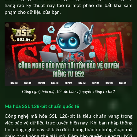
hàng rào kỹ thuật này tạo ra một pháo đài bất khả xâm
phạm cho dữ liệu của bạn.
Công nghệ bảo mật tối tân bảo vệ quyền riêng tư b52
Mã hóa SSL 128-bit chuẩn quốc tế
Công nghệ mã hóa SSL 128-bit là tiêu chuẩn vàng trong
việc bảo vệ dữ liệu trực tuyến hiện nay. Khi bạn nhập thông
tin, công nghệ này sẽ biến đổi chúng thành những đoạn mã
phức tạp không thể giải mã. Đảm bảo
quyền riêng tư b52