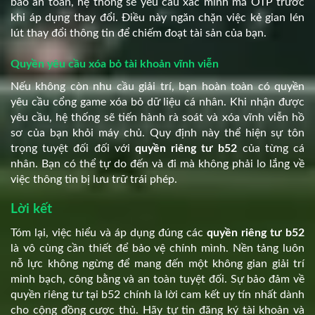
bảo an toàn, hệ thống sẽ yêu cầu xác minh mã OTP trước
khi áp dụng thay đổi. Điều này ngăn chặn việc kẻ gian lén
lút thay đổi thông tin để chiếm đoạt tài sản của bạn.
Quyền yêu cầu xóa bỏ tài khoản vĩnh viễn
Nếu không còn nhu cầu giải trí, bạn hoàn toàn có quyền
yêu cầu cổng game xóa bỏ dữ liệu cá nhân. Khi nhận được
yêu cầu, hệ thống sẽ tiến hành rà soát và xóa vĩnh viễn hồ
sơ của bạn khỏi máy chủ. Quy định này thể hiện sự tôn
trọng tuyệt đối đối với
quyền riêng tư b52
của từng cá
nhân. Bạn có thể tự do đến và đi mà không phải lo lắng về
việc thông tin bị lưu trữ trái phép.
Lời kết
Tóm lại, việc hiểu và áp dụng đúng các
quyền riêng tư b52
là vô cùng cần thiết để bảo vệ chính mình. Nền tảng luôn
nỗ lực không ngừng để mang đến một không gian giải trí
minh bạch, công bằng và an toàn tuyệt đối. Sự bảo đảm về
quyền riêng tư tại b52 chính là lời cam kết uy tín nhất dành
cho cộng đồng cược thủ. Hãy tự tin đăng ký tài khoản và