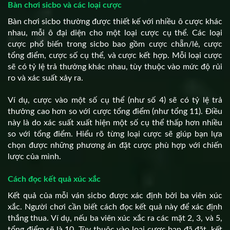
Bàn chơi sicbo và các loại cược
Bàn chơi sicbo thường được thiết kế với nhiều ô cược khác
nhau, mỗi ô đại diện cho một loại cược cụ thể. Các loại
cược phổ biến trong sicbo bao gồm cược chẵn/lẻ, cược
tổng điểm, cược số cụ thể, và cược kết hợp. Mỗi loại cược
sẽ có tỷ lệ trả thưởng khác nhau, tùy thuộc vào mức độ rủi
ro và xác suất xảy ra.
Ví dụ, cược vào một số cụ thể (như số 4) sẽ có tỷ lệ trả
thưởng cao hơn so với cược tổng điểm (như tổng 11). Điều
này là do xác suất xuất hiện một số cụ thể thấp hơn nhiều
so với tổng điểm. Hiểu rõ từng loại cược sẽ giúp bạn lựa
chọn được những phương án đặt cược phù hợp với chiến
lược của mình.
Cách đọc kết quả xúc xắc
Kết quả của mỗi ván sicbo được xác định bởi ba viên xúc
xắc. Người chơi cần biết cách đọc kết quả này để xác định
thắng thua. Ví dụ, nếu ba viên xúc xắc ra các mặt 2, 3, và 5,
tổng điểm sẽ là 10. Tùy thuộc vào loại cược bạn đã đặt, kết