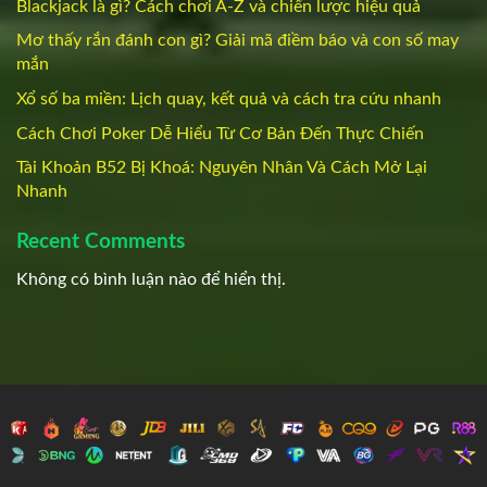
Blackjack là gì? Cách chơi A-Z và chiến lược hiệu quả
Mơ thấy rắn đánh con gì? Giải mã điềm báo và con số may
mắn
Xổ số ba miền: Lịch quay, kết quả và cách tra cứu nhanh
Cách Chơi Poker Dễ Hiểu Từ Cơ Bản Đến Thực Chiến
Tài Khoản B52 Bị Khoá: Nguyên Nhân Và Cách Mở Lại
Nhanh
Recent Comments
Không có bình luận nào để hiển thị.