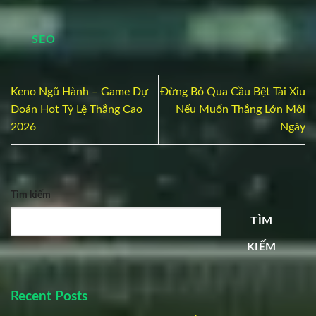
SEO
Keno Ngũ Hành – Game Dự
Đừng Bỏ Qua Cầu Bệt Tài Xỉu
Đoán Hot Tỷ Lệ Thắng Cao
Nếu Muốn Thắng Lớn Mỗi
2026
Ngày
Tìm kiếm
TÌM
KIẾM
Recent Posts