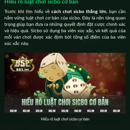
Hiểu rõ luật chơi sicbo cơ bản
Trước khi tìm hiểu về
cách chơi sicbo thắng lớn
, bạn cần
nắm vững luật chơi cơ bản của sicbo. Đây là nền tảng quan
trọng giúp bạn đưa ra những quyết định đặt cược chính xác
và hiệu quả. Sicbo sử dụng ba viên xúc xắc, và kết quả của
mỗi ván chơi được xác định bởi tổng số điểm của ba viên
xúc xắc này.
Hiểu rõ luật chơi sicbo cơ bản