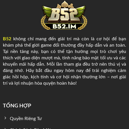
B52
không chỉ mang đến giải trí mà còn là cơ hội để bạn
khám phá thế giới game đổi thưởng đầy hấp dẫn và an toàn.
Tại nền tảng này, bạn có thể tận hưởng mọi trò chơi yêu
thích với giao diện mượt mà, tính năng bảo mật tối ưu và các
khuyến mãi hấp dẫn. Mỗi lần tham gia đều trở nên thú vị và
đáng nhớ. Hãy bắt đầu ngay hôm nay để trải nghiệm cảm
giác hồi hộp, kịch tính và cơ hội nhận thưởng lớn – nơi giải
trí và lợi nhuận hòa quyện hoàn hảo!
TỔNG HỢP
Quyền Riêng Tư