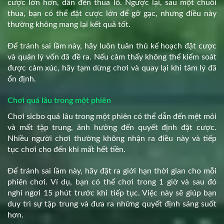
cược lớn hơn, dẫn đến thua lỗ. Ngược lại, sau một chuỗi
thua, bạn có thể đặt cược lớn để gỡ gạc, nhưng điều này
thường không mang lại kết quả tốt.
Để tránh sai lầm này, hãy luôn tuân thủ kế hoạch đặt cược
và quản lý vốn đã đề ra. Nếu cảm thấy không thể kiểm soát
được cảm xúc, hãy tạm dừng chơi và quay lại khi tâm lý đã
ổn định.
Chơi quá lâu trong một phiên
Chơi sicbo quá lâu trong một phiên có thể dẫn đến mệt mỏi
và mất tập trung, ảnh hưởng đến quyết định đặt cược.
Nhiều người chơi thường không nhận ra điều này và tiếp
tục chơi cho đến khi mất hết tiền.
Để tránh sai lầm này, hãy đặt ra giới hạn thời gian cho mỗi
phiên chơi. Ví dụ, bạn có thể chơi trong 1 giờ và sau đó
nghỉ ngơi 15 phút trước khi tiếp tục. Việc này sẽ giúp bạn
duy trì sự tập trung và đưa ra những quyết định sáng suốt
hơn.